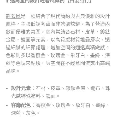
⬆️ 逸喬室內設計輕奢風案例【
白羽詩行
】
輕奢風
是一種結合了現代簡約與古典優雅的設計
風格，主張低調奢華而非誇張炫耀。為了營造內
斂而優雅的氛圍，室內常結合石材、皮革、鍍鈦
金屬、鏡面等元素，以高質感材質堆疊層次，透
過細膩的細節處理，增加空間的通透與精緻感。
色彩則多以香檳金、玫瑰金、象牙白、墨綠、深
藍等色調來點綴，讓空間在不經意間流露出高端
品味。
設計元素
：石材、皮革、鍍鈦金屬、繃布、珠
光感特殊塗料、鏡面。
客廳配色
：香檳金、玫瑰金、象牙白、墨綠、
深藍、灰色。