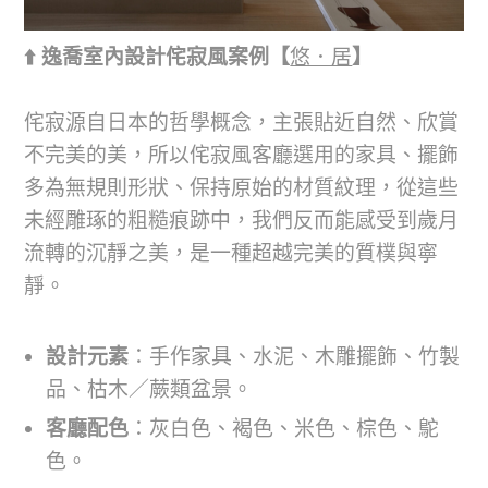
⬆️ 逸喬室內設計侘寂風案例【
悠．居
】
侘寂源自日本的哲學概念，主張貼近自然、欣賞
不完美的美，所以侘寂風客廳選用的家具、擺飾
多為無規則形狀、保持原始的材質紋理，從這些
未經雕琢的粗糙痕跡中，我們反而能感受到歲月
流轉的沉靜之美，是一種超越完美的質樸與寧
靜。
設計元素
：手作家具、水泥、木雕擺飾、竹製
品、枯木／蕨類盆景。
客廳配色
：灰白色、褐色、米色、棕色、鴕
色。