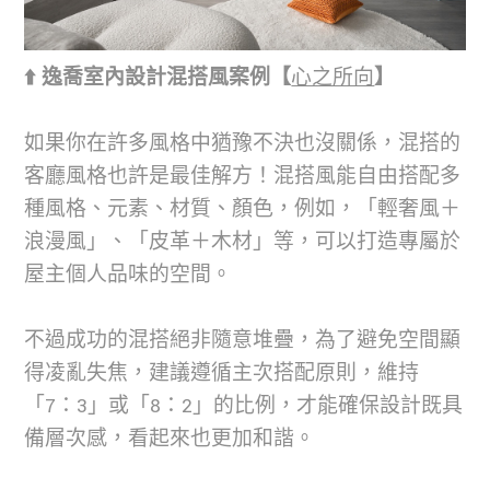
⬆️ 逸喬室內設計混搭風案例【
心之所向
】
如果你在許多風格中猶豫不決也沒關係，混搭的
客廳風格也許是最佳解方！混搭風能自由搭配多
種風格、元素、材質、顏色，例如，「輕奢風＋
浪漫風」、「皮革＋木材」等，可以打造專屬於
屋主個人品味的空間。
不過成功的混搭絕非隨意堆疊，為了避免空間顯
得凌亂失焦，建議遵循主次搭配原則，維持
「7：3」或「8：2」的比例，才能確保設計既具
備層次感，看起來也更加和諧。