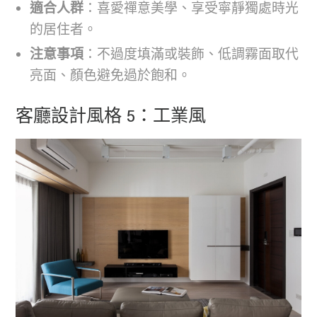
適合人群
：喜愛禪意美學、享受寧靜獨處時光
的居住者。
注意事項
：不過度填滿或裝飾、低調霧面取代
亮面、顏色避免過於飽和。
客廳設計風格 5：工業風