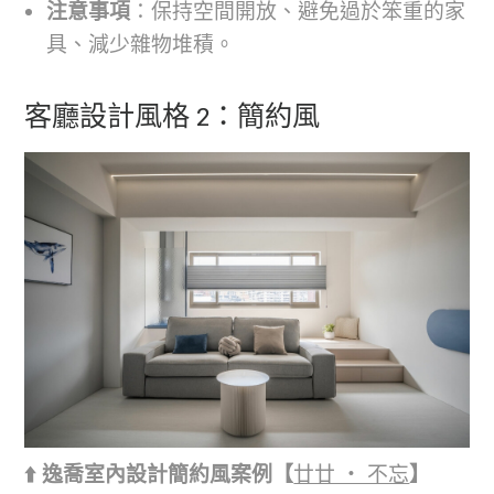
注意事項
：保持空間開放、避免過於笨重的家
具、減少雜物堆積。
客廳設計風格 2：簡約風
⬆️ 逸喬室內設計簡約風案例【
廿廿 ‧ 不忘
】