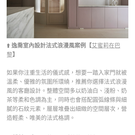
⬆️ 逸喬室內設計法式浪漫風案例【
艾蜜莉在巴
黎
】
如果你注重生活的儀式感，想要一踏入家門就被
溫柔、優雅的氛圍所環繞，推薦你選擇法式浪漫
風的客廳設計。整體空間多以奶油白、淺粉、奶
茶等柔和色調為主，同時也會搭配圓弧線條與細
膩的石紋元素，層層堆疊出細緻的空間層次，營
造輕柔、唯美的法式格調。