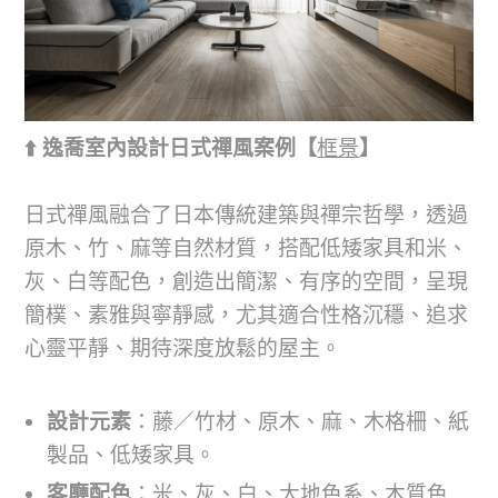
⬆️ 逸喬室內設計日式禪風案例【
框景
】
日式禪風融合了日本傳統建築與禪宗哲學，透過
原木、竹、麻等自然材質，搭配低矮家具和米、
灰、白等配色，創造出簡潔、有序的空間，呈現
簡樸、素雅與寧靜感，尤其適合性格沉穩、追求
心靈平靜、期待深度放鬆的屋主。
設計元素
：藤／竹材、原木、麻、木格柵、紙
製品、低矮家具。
客廳配色
：米、灰、白、大地色系、木質色