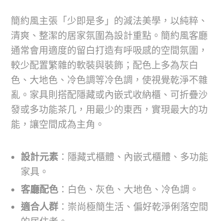
簡約風主張「少即是多」的減法美學，以純粹、
清爽、整潔的居家氛圍為設計重點。簡約風客廳
通常會用適度的留白打造有呼吸感的空間氛圍，
較少配置繁雜的軟裝與裝飾；配色上多為灰白
色、大地色、冷色調等冷色調，使視覺乾淨不雜
亂。家具則搭配隱藏或內嵌式收納櫃、可折疊沙
發或多功能茶几，用最少的東西，實現最大的功
能，讓空間成為主角。
設計元素
：隱藏式櫃體、內嵌式櫃體、多功能
家具。
客廳配色
：白色、灰色、大地色、冷色調。
適合人群
：崇尚極簡生活、偏好乾淨俐落空間