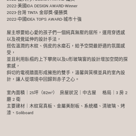
2022-美國IDA DESIGN AWARD-Winner
2023-台灣 TINTA 金邸獎-優勝獎
2022-中國IDEA TOPS AWARD-城市十強
屋主想要給心愛的孩子們一個純真無壓的居所，運用穿透感
以及視覺延伸的設計手法，
搭佐溫潤的木紋、俏皮的水磨石，給予空間最舒適的氛圍感
受，
並且利用臥榻的上下攀爬以及U形玻璃窗的設計增加空間的探
索感，
斜切的電視牆面形成擁抱的雙手，溫馨與質樸並具的室內設
計，讓人從環境中回歸到赤子之心。
室內面積｜25坪（82m²） 房屋狀況｜中古屋 格局｜3 房 2
廳 2 衛
主要建材｜木紋寫真板、金屬美耐板、系統櫃、清玻璃、烤
漆、Soliboard