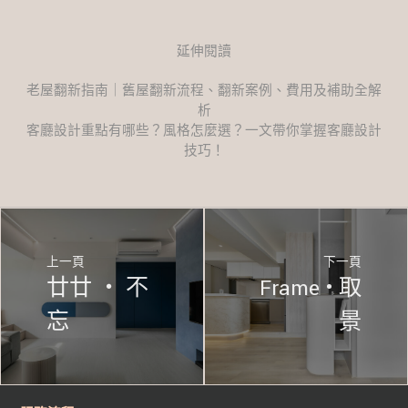
延伸閱讀
老屋翻新指南｜舊屋翻新流程、翻新案例、費用及補助全解
析
客廳設計重點有哪些？風格怎麼選？一文帶你掌握客廳設計
技巧！
上一頁
下一頁
廿廿 ‧ 不
Frame • 取
忘
景