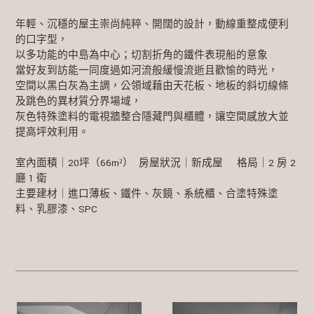
年輕、沉穩的屋主崇尚純粹、開闊的設計，動線重整成便利
的口字型，
以多功能的中島為中心；切割折角的鐵件表現船的意象
當好友到訪能一同度過如河流般緩慢流逝且歡愉的時光，
空間以黑白灰為主調，公領域藉由天花板、地板的斜切線條
及跳色的異材質分界場域，
灰色特殊塗料的電視牆整合隱藏門與櫃體，讓空間感放大並
提高坪效利用。
室內面積｜20坪（66m²） 房屋狀況｜新成屋 格局｜2 房 2
廳 1 衛
主要建材｜進口薄板、鐵件、灰鏡、系統櫃、合塗特殊塗
料、乳膠漆、SPC