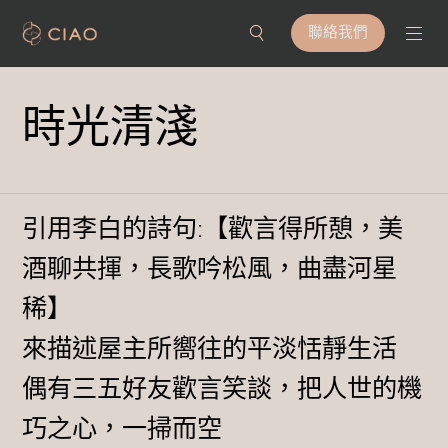
聯絡我們
時光清淺
引用李白的詩句:【歡言得所憩，美
酒聊共揮，長歌吟松風，曲盡河星
稀】
來描述屋主所嚮往的平淡恬靜生活
偶有三五好友歡言笑談，把人世的機
巧之心，一掃而空