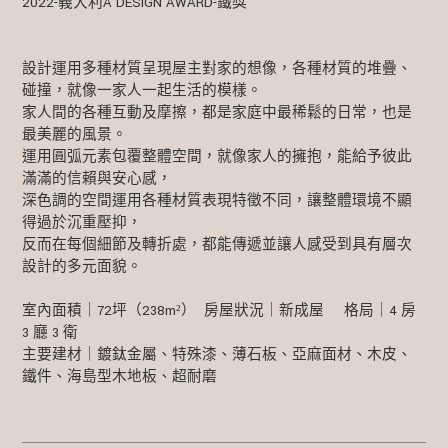
2022-義大利A'DESIGN AWARD-鐵獎
設計運用多種材質呈現屋主對家的想像，各種材質的堆疊、
碰撞，就像一家人一起生活的模樣。
家人間的各種互動及摩擦，都是家庭中最稀鬆的日常，也是
最美麗的風景。
運用圓弧元素包覆整體空間，就像家人的擁抱，能給予彼此
滿滿的信賴與安心感，
深色調的空間運用各種材質表現特徵不同，讓整體環境不顯
得過於沉重壓抑，
反而在每個細節及轉折處，都能傳遞並讓人感受到具有層次
設計的多元面貌。
室內面積｜72坪（238m²） 房屋狀況｜新成屋 格局｜4 房
3 廳 3 衛
主要建材｜鍍鈦金屬、特殊漆、薄石板、亞麻面材、木皮、
鐵件、海島型木地板、超耐磨