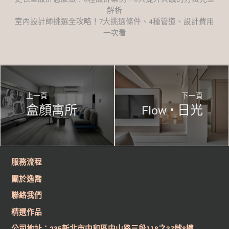
解析
室內設計師挑選全攻略！7大挑選條件、4種管道、設計費用
一次看
上一頁
下一頁
盒顏寓所
Flow • 日光
服務流程
關於逸喬
聯絡我們
精選作品
公司地址：235新北市中和區中山路三段118之37號8樓